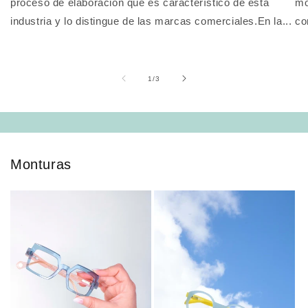
proceso de elaboración que es característico de esta
mo
industria y lo distingue de las marcas comerciales.En la...
co
of
1
/
3
Monturas